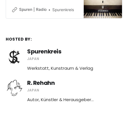
dd1f6eec9837e25e660604/media.
mp3
Spuren | Radio
Spurenkreis
HOSTED BY:
Spurenkreis
JAPAN
Werkstatt, Kunstraum & Verlag
R. Rehahn
JAPAN
Autor, Künstler & Herausgeber...