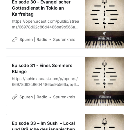
Episode 30 - Evangelischer
Gottesdienst in Tokio an
Karfreitag
https://open.acast.com/public/strea
ms/66978d62c86d4486be9b566a/e
pisodes/6697a96cc86d4486bea1b2
49.mp3
Spuren | Radio
Spurenkreis
Episode 31 - Eines Sommers
Klänge
https://sphinx.acast.com/p/open/s/
66978d62c86d4486be9b566a/e/67
3d9b59ed9403388059aebb/media.
mp3
Spuren | Radio
Spurenkreis
Episode 33 – Im Sushi – Lokal
und Bräuche des japanischen