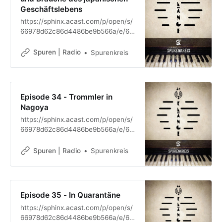
Geschäftslebens
https://sphinx.acast.com/p/open/s/
66978d62c86d4486be9b566a/e/67
a378a5f4fbc97dbf2b527c/media.m
p3
Spuren | Radio
Spurenkreis
Episode 34 - Trommler in
Nagoya
https://sphinx.acast.com/p/open/s/
66978d62c86d4486be9b566a/e/67
ad997ae54c8d1728643eaa/media.
mp3
Spuren | Radio
Spurenkreis
Episode 35 - In Quarantäne
https://sphinx.acast.com/p/open/s/
66978d62c86d4486be9b566a/e/67