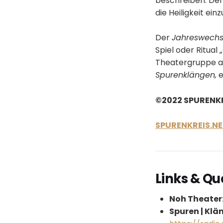
beschreiben. Der
die Heiligkeit ein
Der
Jahreswechs
Spiel oder Ritual
Theatergruppe aus
Spurenklängen,
e
©2022 SPURENKR
SPURENKREIS.N
Links & Qu
Noh Theater
Spuren | Klä