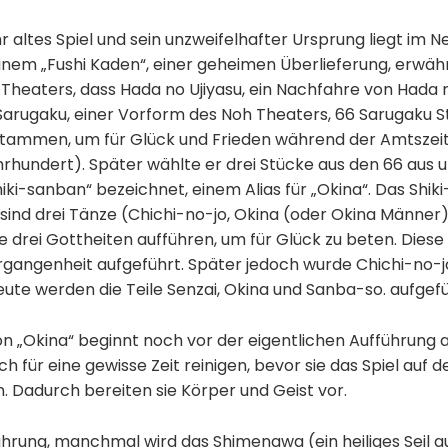
ehr altes Spiel und sein unzweifelhafter Ursprung liegt im N
einem „Fushi Kaden“, einer geheimen Überlieferung, erwäh
Theaters, dass Hada no Ujiyasu, ein Nachfahre von Hada
Sarugaku, einer Vorform des Noh Theaters, 66 Sarugaku S
stammen, um für Glück und Frieden während der Amtszeit
hrhundert). Später wählte er drei Stücke aus den 66 au
hiki-sanban“ bezeichnet, einem Alias für „Okina“. Das Shi
sind drei Tänze (Chichi-no-jo, Okina (oder Okina Männer
 drei Gottheiten aufführen, um für Glück zu beten. Diese
rgangenheit aufgeführt. Später jedoch wurde Chichi-no-j
ute werden die Teile Senzai, Okina und Sanba-so. aufgefü
n „Okina“ beginnt noch vor der eigentlichen Aufführung a
ch für eine gewisse Zeit reinigen, bevor sie das Spiel auf 
. Dadurch bereiten sie Körper und Geist vor.
hrung, manchmal wird das Shimenawa (ein heiliges Seil au