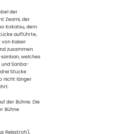
ebel der
nt Zeami, der
 no Kokatsu, dem
tücke aufführte,
 von Kaiser
s und zusammen
ki-sanban, welches
) und Sanba-
 drei Stücke
o nicht länger
hrt.
uf der Bühne. Die
der Bühne
s Reisstroh),