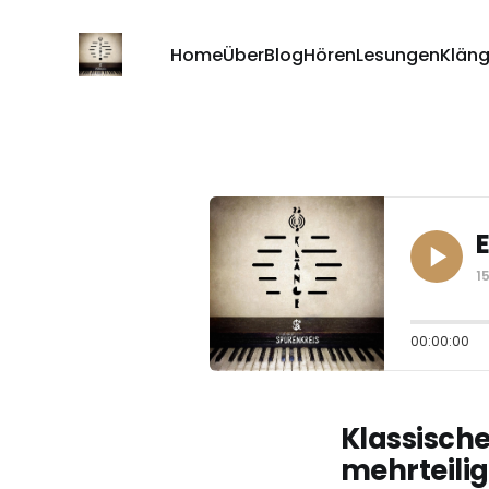
Home
Über
Blog
Hören
Lesungen
Klän
E
1
00:00:00
Klassische
mehrteilig