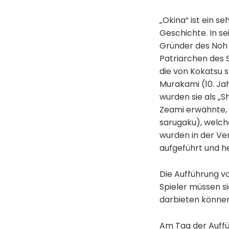
„Okina“ ist ein s
Geschichte. In s
Gründer des Noh 
Patriarchen des 
die von Kokatsu 
Murakami (10. Ja
wurden sie als „S
Zeami erwähnte, 
sarugaku), welche
wurden in der Ve
aufgeführt und he
Die Aufführung vo
Spieler müssen si
darbieten können
Am Tag der Auffü