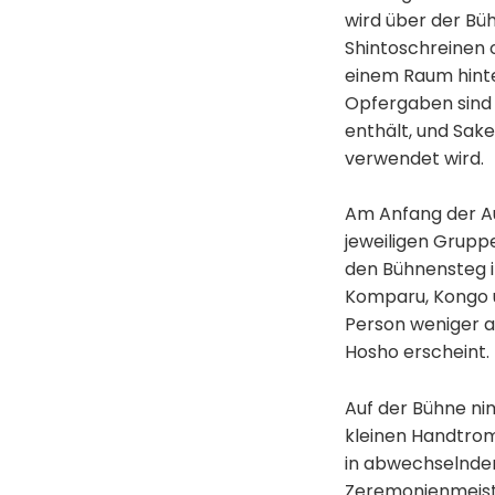
wird über der Büh
Shintoschreinen 
einem Raum hinte
Opfergaben sind 
enthält, und Sake
verwendet wird.
Am Anfang der Auf
jeweiligen Gruppe
den Bühnensteg i
Komparu, Kongo un
Person weniger a
Hosho erscheint.
Auf der Bühne nim
kleinen Handtrom
in abwechselnder 
Zeremonienmeiste