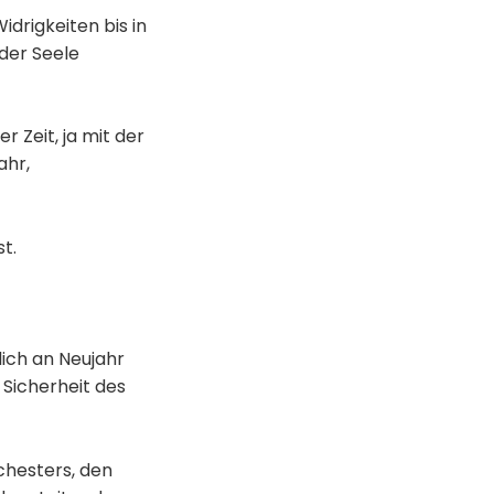
idrigkeiten bis in
der Seele
r Zeit, ja mit der
ahr,
st.
lich an Neujahr
 Sicherheit des
chesters, den