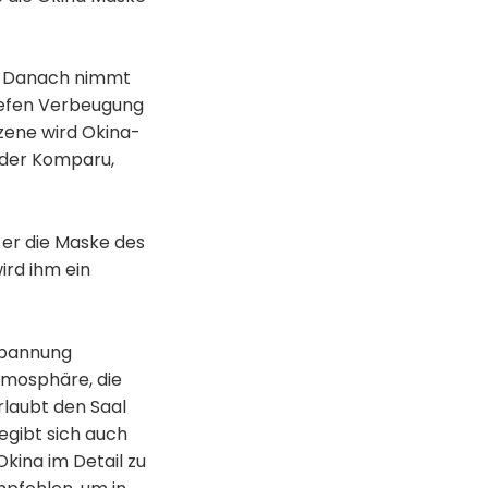
z. Danach nimmt
tiefen Verbeugung
Szene wird Okina-
 der Komparu,
er die Maske des
ird ihm ein
nspannung
tmosphäre, die
rlaubt den Saal
egibt sich auch
kina im Detail zu