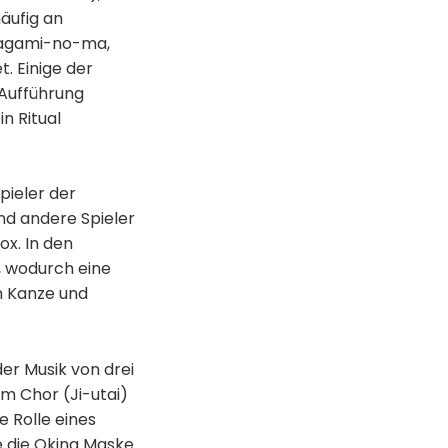
häufig an
 kagami-no-ma,
 Einige der
Aufführung
n Ritual
pieler der
und andere Spieler
x. In den
f, wodurch eine
n Kanze und
er Musik von drei
m Chor (Ji-utai)
 Rolle eines
e die Okina Maske