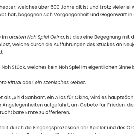
eater, welches über 600 Jahre alt ist und trotz vielerlei W
lebt hat, begegnen sich Vergangenheit und Gegenwart in 
e im
uralten
Noh
Spiel
Okina
, ist dies eine Begegnung mit de
lbst, welche durch die Aufführungen des Stückes an Neuj
d.
s Noh Stück, welches kein Noh Spiel im eigentlichen Sinne i
nto
Ritual
oder
ein szenisches Gebet
.
t als „Shiki Sanban“, ein Alias für Okina, wird es hauptsäch
n Angelegenheiten aufgeführt, um Gebete für Frieden, die
ruchtbare Ernte zu offerieren.
eilt durch die Eingangsprozession der Spieler und des Or