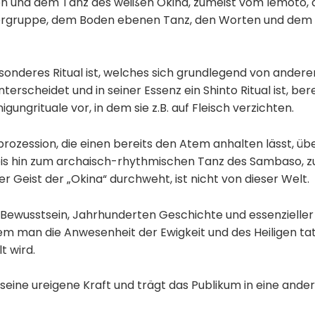
en und dem Tanz des weißen Okina, zumeist vom Iemoto, 
ergruppe, dem Boden ebenen Tanz, den Worten und dem f
esonderes Ritual ist, welches sich grundlegend von ander
erscheidet und in seiner Essenz ein Shinto Ritual ist, bere
igungrituale vor, in dem sie z.B. auf Fleisch verzichten.
ozession, die einen bereits den Atem anhalten lässt, übe
bis hin zum archaisch-rhythmischen Tanz des Sambaso, z
er Geist der „Okina“ durchweht, ist nicht von dieser Welt.
n Bewusstsein, Jahrhunderten Geschichte und essenzieller
dem man die Anwesenheit der Ewigkeit und des Heiligen ta
t wird.
 seine ureigene Kraft und trägt das Publikum in eine ander