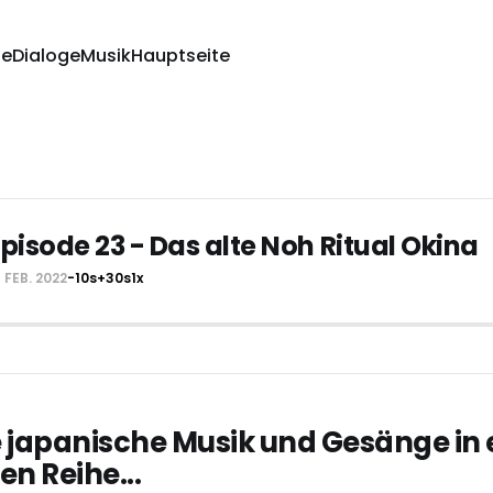
ge
Dialoge
Musik
Hauptseite
pisode 23 - Das alte Noh Ritual Okina
5 FEB. 2022
-10s
+30s
1x
 japanische Musik und Gesänge in 
en Reihe...