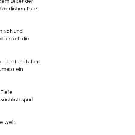
dem Leiter der
eierlichen Tanz
en Noh und
iten sich die
r den feierlichen
umeist ein
 Tiefe
tsächlich spürt
e Welt.