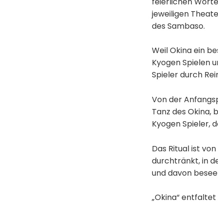
feierlichen Wort
jeweiligen Theat
des Sambaso.
Weil Okina ein b
Kyogen Spielen unt
Spieler durch Rein
Von der Anfangspr
Tanz des Okina, 
Kyogen Spieler, d
Das Ritual ist vo
durchtränkt, in 
und davon beseel
„Okina“ entfaltet