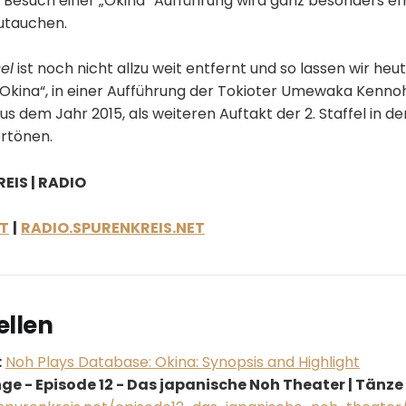
 Besuch einer „Okina“ Aufführung wird ganz besonders e
zutauchen.
el
ist noch nicht allzu weit entfernt und so lassen wir heu
 „Okina“, in einer Aufführung der Tokioter Umewaka Kenno
 dem Jahr 2015, als weiteren Auftakt der 2. Staffel in d
rtönen.
EIS | RADIO
ET
|
RADIO.SPURENKREIS.NET
ellen
:
Noh Plays Database: Okina: Synopsis and Highlight
nge - Episode 12 - Das japanische Noh Theater | Tänz