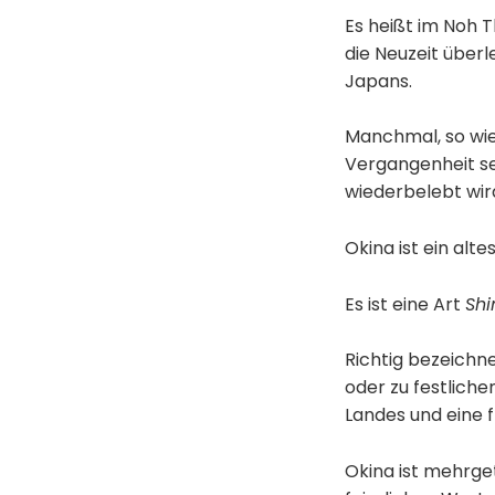
Es heißt im Noh Th
die Neuzeit über
Japans.
Manchmal, so wi
Vergangenheit se
wiederbelebt wir
Okina ist ein alte
Es ist eine Art
Shi
Richtig bezeichne
oder zu festliche
Landes und eine f
Okina ist mehrget