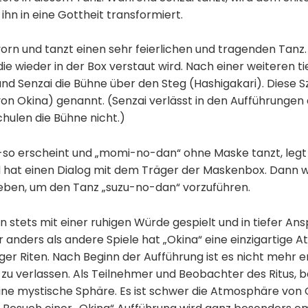
ihn in eine Gottheit transformiert.
 vorn und tanzt einen sehr feierlichen und tragenden Tan
die wieder in der Box verstaut wird. Nach einer weiteren 
und Senzai die Bühne über den Steg (Hashigakari). Diese 
von Okina) genannt. (Senzai verlässt in den Aufführungen
hulen die Bühne nicht.)
o erscheint und „momi-no-dan“ ohne Maske tanzt, legt 
d hat einen Dialog mit dem Träger der Maskenbox. Dann w
ben, um den Tanz „suzu-no-dan“ vorzuführen.
n stets mit einer ruhigen Würde gespielt und in tiefer A
anders als andere Spiele hat „Okina“ eine einzigartige A
er Riten. Nach Beginn der Aufführung ist es nicht mehr e
zu verlassen. Als Teilnehmer und Beobachter des Ritus, b
ine mystische Sphäre. Es ist schwer die Atmosphäre von O