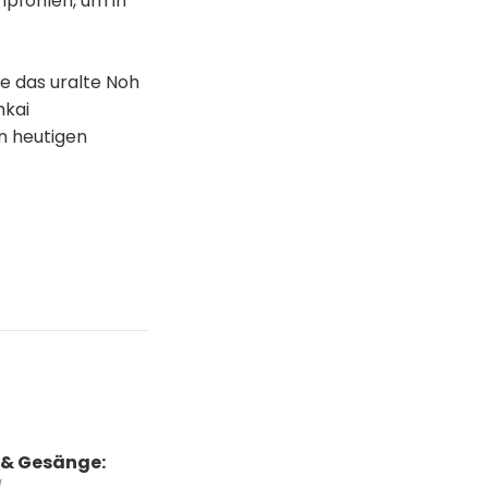
mpfohlen, um in
te das uralte Noh
hkai
en heutigen
e & Gesänge: