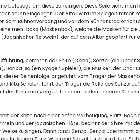
ne befestigt, um diese zu reinigen. Diese Seile sieht man 
oder deren Eingängen. Der Altar wird im Spiegelzimmer
r dem Bühnenvorgang und vor dem Bühnensteg errichtet.
eine men-bako (Maskenbox), welche die Masken für die 
 (Japanischer Reiswein), der auf dem Altar geopfert für ei
führung, betreten der Shite (Okina), Senzai (ein junger S
), Sanba-so (ein Kyogen Spieler), die Musiker, der Chor 
n dieser Reihenfolge, angeführt vom Träger der Maskenbo
d Kita Schulen, führt der Träger die Rolle des Senzai au
uf der Bühne im Vergleich zu den beiden anderen Schule
mt der Shite nach einer tiefen Verbeugung, Platz. Nach d
meln und der japanischen Flöte, beginnt der Shite mit de
Weise zu singen. Dann tanzt Senzai. Senzai übernimmt die
rs in diesem Tanz. Während Senzai tanzt, wird dem Shit